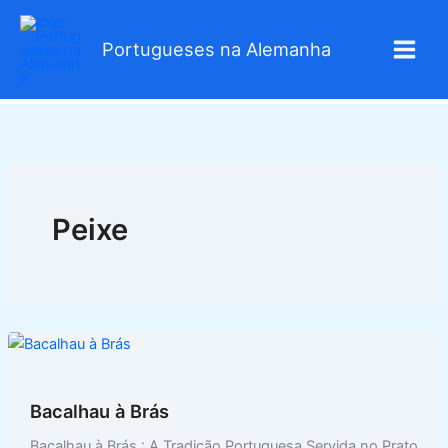
Skip
to
Portugueses na Alemanha
content
Peixe
Bacalhau à Brás
Bacalhau à Brás : A Tradição Portuguesa Servida no Prato