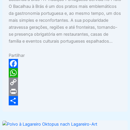
O Bacalhau à Brás é um dos pratos mais emblemáticos
da gastronomia portuguesa e, ao mesmo tempo, um dos
mais simples e reconfortantes. A sua popularidade
atravessa gerações, regiões e até fronteiras, tornando-
se presença obrigatória em restaurantes, casas de
família e eventos culturais portugueses espalhados…
Partilhar
F
a
W
c
h
C
e
a
o
P
b
t
p
r
S
o
s
y
i
h
o
A
L
n
a