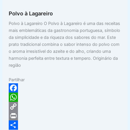
k
p
i
t
r
Polvo à Lagareiro
p
n
e
Polvo à Lagareiro O Polvo à Lagareiro é uma das receitas
k
mais emblemáticas da gastronomia portuguesa, símbolo
da simplicidade e da riqueza dos sabores do mar. Este
prato tradicional combina o sabor intenso do polvo com
o aroma irresistível do azeite e do alho, criando uma
harmonia perfeita entre textura e tempero. Originário da
região
Partilhar
F
a
W
c
h
C
e
a
o
P