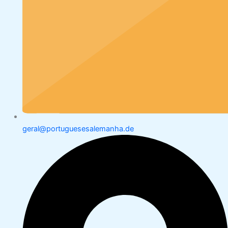
geral@portuguesesalemanha.de