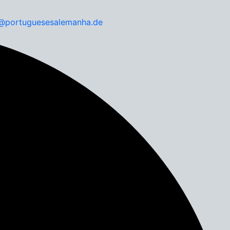
l@portuguesesalemanha.de