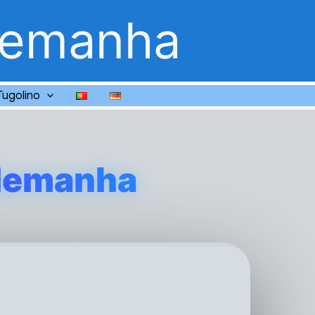
lemanha
Tugolino
Alemanha