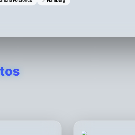
ancho Folclorico
📍 Hamburg
tos