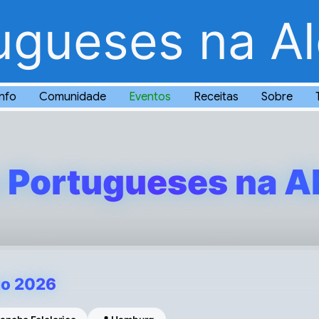
ugueses na A
Info
Comunidade
Eventos
Receitas
Sobre
 Portugueses na 
go 2026