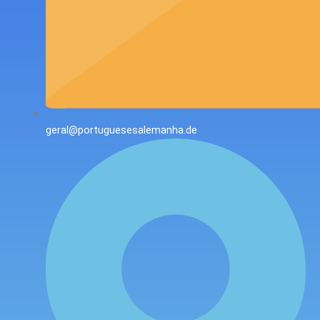
geral@portuguesesalemanha.de