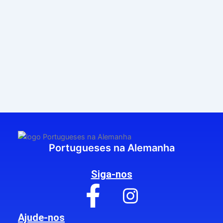
Também são incluídos links externos de autoridade, que reforçam 
O Tugolino mascotes portuguesas na alemanha continuará a cresce
Portugueses na Alemanha
A página dedicada ao Tugolino apresenta as várias mascotes que 
Siga-nos
O projeto nasceu da vontade de criar algo moderno, divertido e cu
Ajude-nos