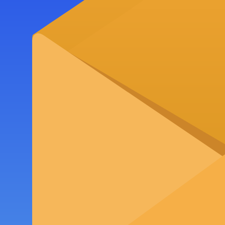
Para muitos emigrantes, o Tugolino representa uma ligação emocio
As mascotes também desempenham um papel importante na divulgaç
Além do entretenimento, o projeto tem uma componente educativa. 
Para reforçar a presença digital, a página integra links internos 