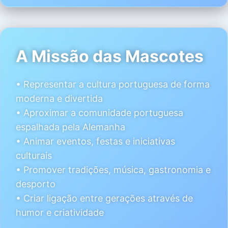
A Missão das Mascotes
• Representar a cultura portuguesa de forma
moderna e divertida
• Aproximar a comunidade portuguesa
espalhada pela Alemanha
• Animar eventos, festas e iniciativas
culturais
• Promover tradições, música, gastronomia e
desporto
• Criar ligação entre gerações através de
humor e criatividade