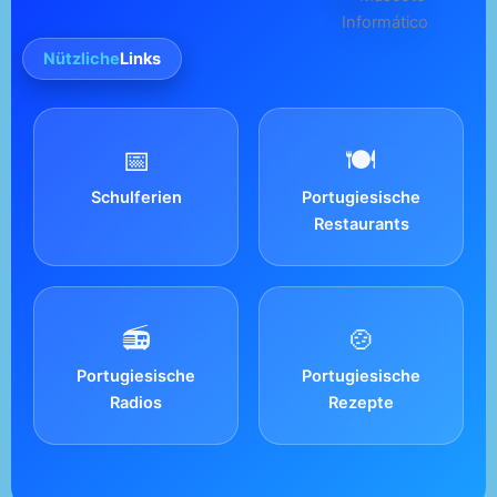
Nützliche
Links
📅
🍽️
Schulferien
Portugiesische
Restaurants
📻
🍲
Portugiesische
Portugiesische
Radios
Rezepte