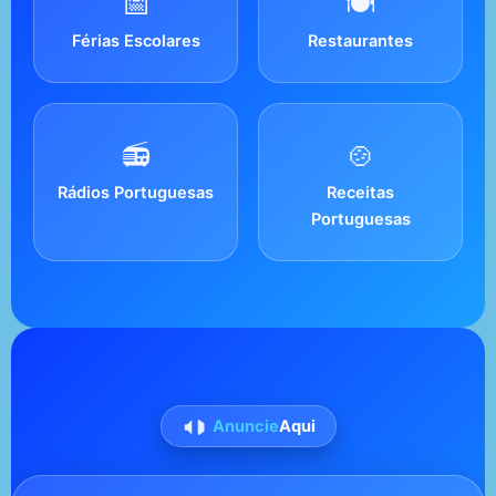
📅
🍽️
Férias Escolares
Restaurantes
📻
🍲
Rádios Portuguesas
Receitas
Portuguesas
Anuncie
Aqui