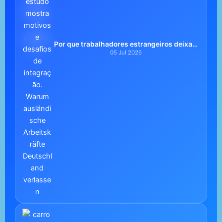
Por que trabalhadores estrangeiros deixam
a Alemanha? | Portugueses Alemanha
05 Jul 2026