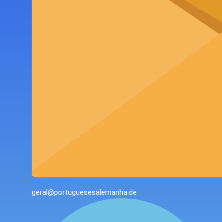
geral@portuguesesalemanha.de