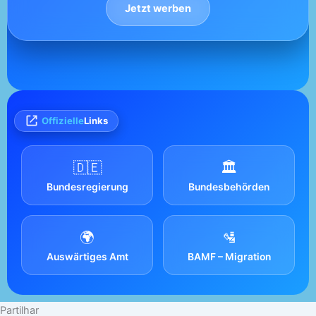
Jetzt werben
Offizielle
Links
🇩🇪
🏛️
Bundesregierung
Bundesbehörden
🌍
🛂
Auswärtiges Amt
BAMF – Migration
Partilhar