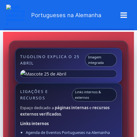
Skip
to
Portugueses na Alemanha
content
TUGOLINO EXPLICA O 25
Imagem
ABRIL
integrada
LIGAÇÕES E
Links internos &
RECURSOS
externos
Espaço dedicado a
páginas internas
e
recursos
externos verificados
.
Links internos
Agenda de Eventos Portugueses na Alemanha