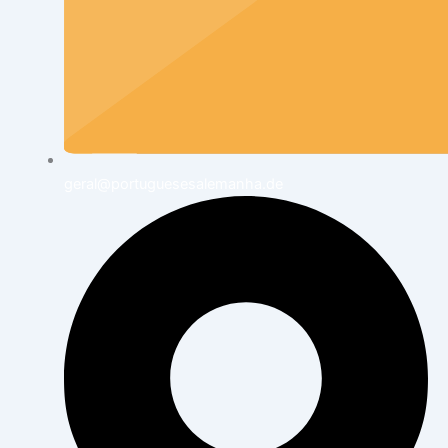
geral@portuguesesalemanha.de