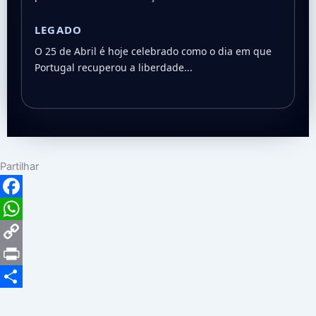
LEGADO
O 25 de Abril é hoje celebrado como o dia em que
Portugal recuperou a liberdade...
Partilhar
Facebook
WhatsApp
Copy
Link
Print
Share