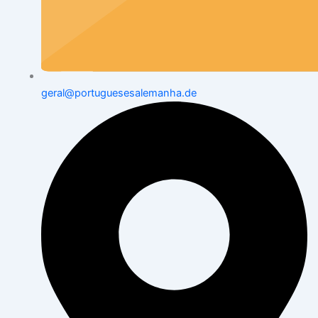
geral@portuguesesalemanha.de