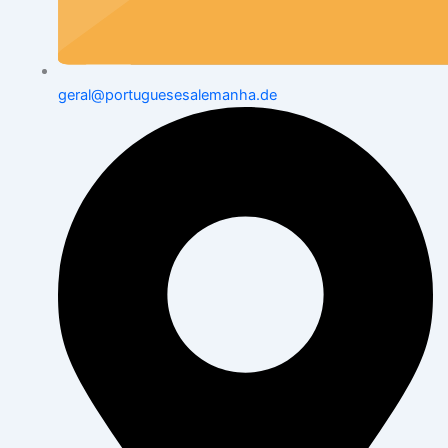
geral@portuguesesalemanha.de