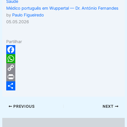
Saude
Médico português em Wuppertal — Dr. António Fernandes
by
Paulo Figueiredo
05.05.2026
Partilhar
F
a
W
c
h
C
e
a
o
P
b
t
p
r
S
o
s
y
i
h
PREVIOUS
NEXT
o
A
L
n
a
k
p
i
t
r