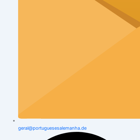
geral@portuguesesalemanha.de