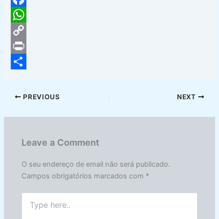
F
a
W
c
h
C
e
a
o
P
b
t
p
r
S
o
s
y
i
h
PREVIOUS
NEXT
o
A
L
n
a
k
p
i
t
r
p
n
e
Leave a Comment
k
O seu endereço de email não será publicado.
Campos obrigatórios marcados com
*
Type
here..