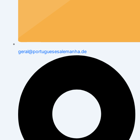
geral@portuguesesalemanha.de