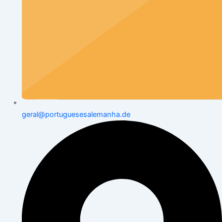
geral@portuguesesalemanha.de