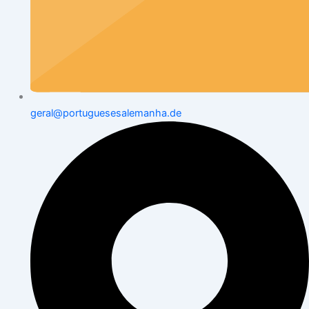
geral@portuguesesalemanha.de