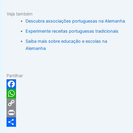
Veja também
Descubra associações portuguesas na Alemanha
Experimente receitas portuguesas tradicionais
Saiba mais sobre educação e escolas na
Alemanha
Partilhar
F
a
W
c
h
C
e
a
o
P
b
t
p
r
S