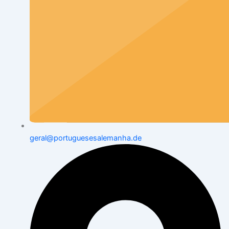
geral@portuguesesalemanha.de