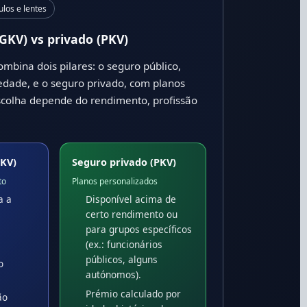
los e lentes
GKV) vs privado (PKV)
mbina dois pilares: o seguro público,
edade, e o seguro privado, com planos
scolha depende do rendimento, profissão
GKV)
Seguro privado (PKV)
to
Planos personalizados
a a
Disponível acima de
certo rendimento ou
para grupos específicos
(ex.: funcionários
públicos, alguns
o
autónomos).
Prémio calculado por
ão