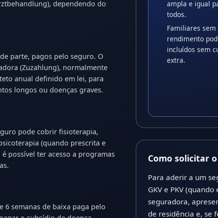
arztbehandlung), dependendo do
ampla e igual p
todos.
Familiares sem
rendimento pod
incluídos sem c
de parte, pagos pelo seguro. O
extra.
adora (Zuzahlung), normalmente
eto anual definido em lei, para
ntos longos ou doenças graves.
uro pode cobrir fisioterapia,
psicoterapia (quando prescrita e
, é possível ter acesso a programas
Como solicitar 
as.
Para aderir a um se
GKV e PKV (quando e
seguradora, aprese
e 6 semanas de baixa paga pelo
de residência e, se 
pagar o subsídio de doença