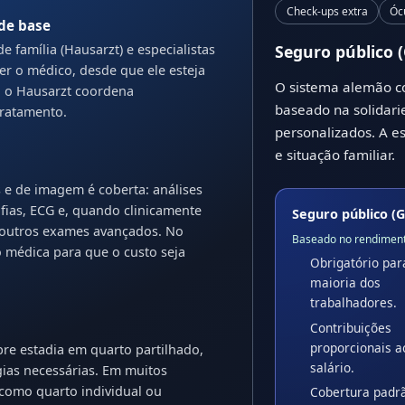
Check-ups extra
Ócu
de base
 família (Hausarzt) e especialistas
Seguro público (
her o médico, desde que ele esteja
O sistema alemão co
 o Hausarzt coordena
baseado na solidari
ratamento.
personalizados. A e
e situação familiar.
 e de imagem é coberta: análises
afias, ECG e, quando clinicamente
Seguro público (
e outros exames avançados. No
Baseado no rendimen
o médica para que o custo seja
Obrigatório par
maioria dos
trabalhadores.
Contribuições
proporcionais a
re estadia em quarto partilhado,
salário.
gias necessárias. Em muitos
s como quarto individual ou
Cobertura padr