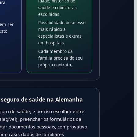
idade, histórico de
ara
saúde e coberturas
escolhidas.
Possibilidade de acesso
em ser
mais rápido a
usto
especialistas e extras
em hospitais.
Cada membro da
família precisa do seu
próprio contrato.
o seguro de saúde na Alemanha
guro de saúde, é preciso escolher entre
legível), preencher os formulários da
ntar documentos pessoais, comprovativo
for o caso, dados de familiares