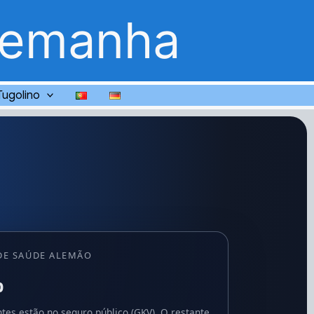
lemanha
Tugolino
DE SAÚDE ALEMÃO
%
ntes estão no seguro público (GKV). O restante