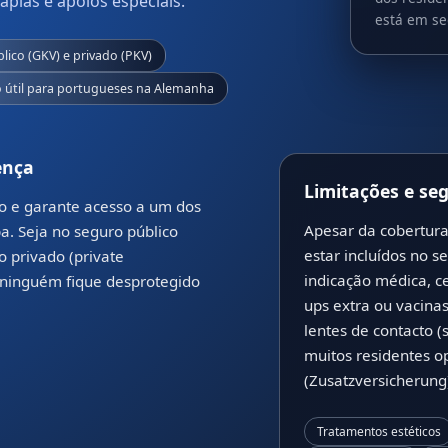
pias e apoios especiais.
está em se
lico (GKV) e privado (PKV)
 útil para portugueses na Alemanha
ença
Limitações e se
o e garante acesso a um dos
Apesar da cobertur
a. Seja no seguro público
estar incluídos no s
o privado (private
indicação médica, c
 ninguém fique desprotegido
ups extra ou vacina
lentes de contacto (
muitos residentes 
(Zusatzversicherung
Tratamentos estéticos