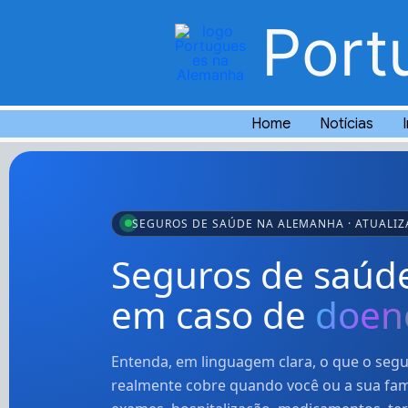
Skip
Port
to
content
Home
Notícias
SEGUROS DE SAÚDE NA ALEMANHA · ATUALI
Seguros de saúd
em caso de
doen
Entenda, em linguagem clara, o que o seg
realmente cobre quando você ou a sua fam