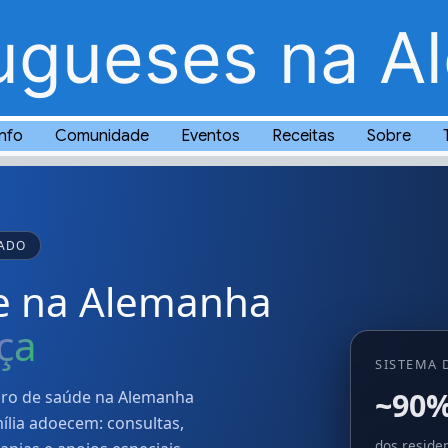
ugueses na A
Info
Comunidade
Eventos
Receitas
Sobre
ZADO
e na Alemanha
ça
SISTEMA 
~90
uro de saúde na Alemanha
ília adoecem: consultas,
dos reside