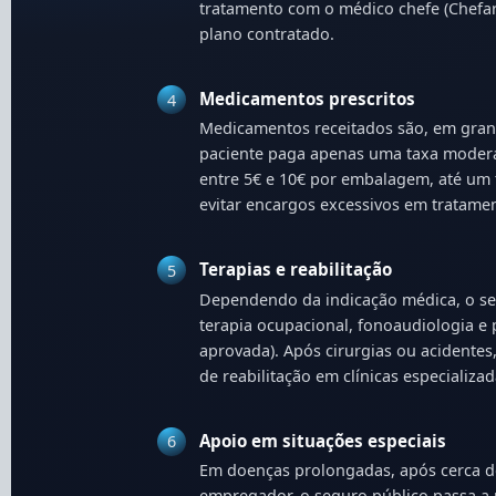
tratamento com o médico chefe (Chef
plano contratado.
Medicamentos prescritos
4
Medicamentos receitados são, em gran
paciente paga apenas uma taxa moder
entre 5€ e 10€ por embalagem, até um t
evitar encargos excessivos em tratame
Terapias e reabilitação
5
Dependendo da indicação médica, o seg
terapia ocupacional, fonoaudiologia e 
aprovada). Após cirurgias ou acidentes
de reabilitação em clínicas especializad
Apoio em situações especiais
6
Em doenças prolongadas, após cerca d
empregador, o seguro público passa a 