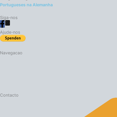
Portugueses na Alemanha
o
A
L
n
a
k
p
i
t
r
Siga-nos
p
n
e
Ajude-nos
k
Navegacao
Contacto