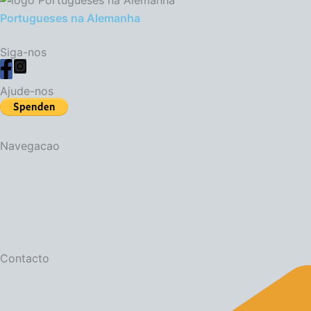
Portugueses na Alemanha
k
Siga-nos
Ajude-nos
Navegacao
Contacto