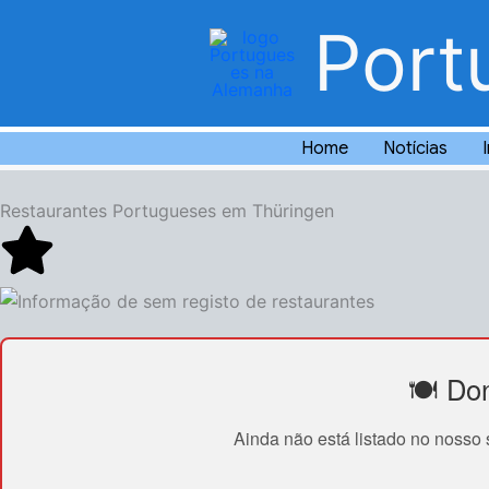
Skip
Port
to
content
Home
Notícias
Restaurantes Portugueses em Thüringen
🍽 Do
Ainda não está listado no nosso