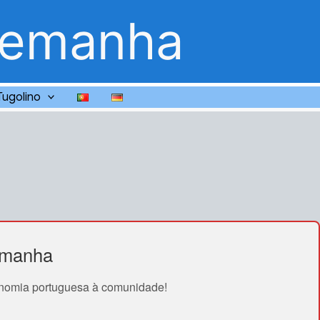
lemanha
Tugolino
emanha
ronomia portuguesa à comunidade!