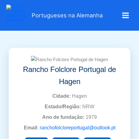
Skip
to
Portugueses na Alemanha
content
Rancho Folclore Portugal de
Hagen
Cidade:
Hagen
Estado/Região:
NRW
Ano de fundação:
1979
Email:
ranchofolcloreportugal@outlook.pt