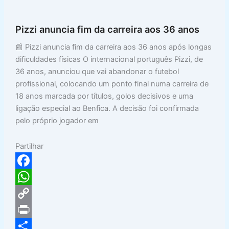
o
A
L
n
a
k
p
i
t
r
Pizzi anuncia fim da carreira aos 36 anos
p
n
e
📰 Pizzi anuncia fim da carreira aos 36 anos após longas
k
dificuldades físicas O internacional português Pizzi, de
36 anos, anunciou que vai abandonar o futebol
profissional, colocando um ponto final numa carreira de
18 anos marcada por títulos, golos decisivos e uma
ligação especial ao Benfica. A decisão foi confirmada
pelo próprio jogador em
Partilhar
F
a
W
c
h
C
e
a
o
P