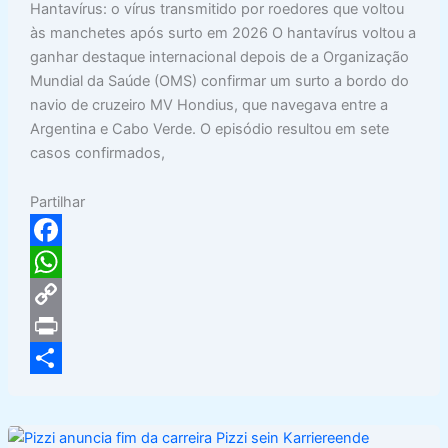
Hantavírus: o vírus transmitido por roedores que voltou
às manchetes após surto em 2026 O hantavírus voltou a
ganhar destaque internacional depois de a Organização
Mundial da Saúde (OMS) confirmar um surto a bordo do
navio de cruzeiro MV Hondius, que navegava entre a
Argentina e Cabo Verde. O episódio resultou em sete
casos confirmados,
Partilhar
F
a
W
c
h
C
e
a
o
P
b
t
p
r
S
o
s
y
i
h