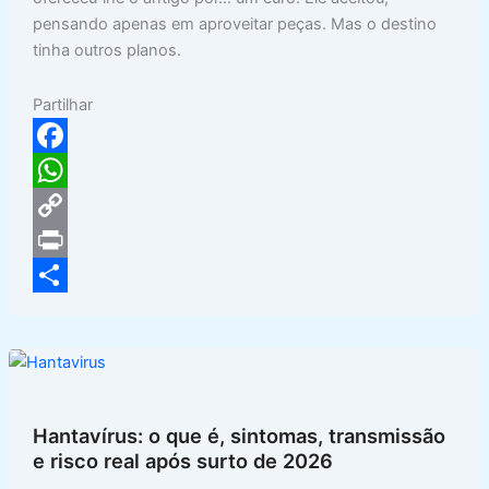
pensando apenas em aproveitar peças. Mas o destino
tinha outros planos.
Partilhar
F
a
W
c
h
C
e
a
o
P
b
t
p
r
S
o
s
y
i
h
o
A
L
n
a
k
p
i
t
r
Hantavírus: o que é, sintomas, transmissão
p
n
e
e risco real após surto de 2026
k