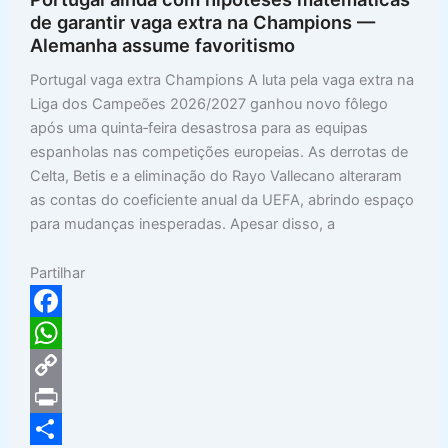
p
n
e
de garantir vaga extra na Champions —
Alemanha assume favoritismo
k
Portugal vaga extra Champions A luta pela vaga extra na
Liga dos Campeões 2026/2027 ganhou novo fôlego
após uma quinta‑feira desastrosa para as equipas
espanholas nas competições europeias. As derrotas de
Celta, Betis e a eliminação do Rayo Vallecano alteraram
as contas do coeficiente anual da UEFA, abrindo espaço
para mudanças inesperadas. Apesar disso, a
Partilhar
F
a
W
c
h
C
e
a
o
P