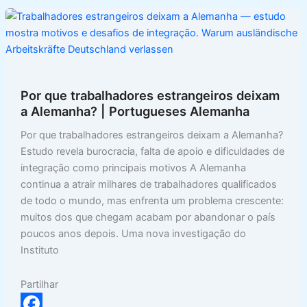
o
s
y
i
h
o
A
L
n
a
k
p
i
t
r
p
n
e
Por que trabalhadores estrangeiros deixam
k
a Alemanha? | Portugueses Alemanha
Por que trabalhadores estrangeiros deixam a Alemanha?
Estudo revela burocracia, falta de apoio e dificuldades de
integração como principais motivos A Alemanha
continua a atrair milhares de trabalhadores qualificados
de todo o mundo, mas enfrenta um problema crescente:
muitos dos que chegam acabam por abandonar o país
poucos anos depois. Uma nova investigação do
Instituto
Partilhar