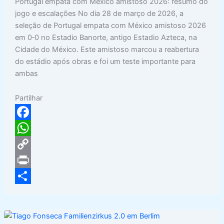
Portugal empata com México amistoso 2026: resumo do
jogo e escalações No dia 28 de março de 2026, a
seleção de Portugal empata com México amistoso 2026
em 0‑0 no Estadio Banorte, antigo Estadio Azteca, na
Cidade do México. Este amistoso marcou a reabertura
do estádio após obras e foi um teste importante para
ambas
Partilhar
F
a
W
c
h
C
e
a
o
P
b
t
p
r
S
o
s
y
i
h