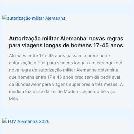
b
t
p
r
S
o
s
y
i
h
o
A
L
n
a
k
p
i
t
r
Autorização militar Alemanha: novas regras
p
n
e
para viagens longas de homens 17-45 anos
k
Alemães entre 17 e 45 anos passam a precisar de
autorização militar para viagens longas ao estrangeiro A
nova regra de autorização militar Alemanha determina
que homens entre 17 e 45 anos precisam de pedir aval
da Bundeswehr para viagens superiores a três meses. A
medida faz parte da Lei de Modernização do Serviço
Militar