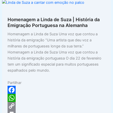
o
A
L
n
a
k
p
i
t
r
Homenagem a Linda de Suza | História da
p
n
e
Emigração Portuguesa na Alemanha
k
Homenagem a Linda de Suza Uma voz que contou a
história da emigração “Uma artista que deu voz a
milhares de portugueses longe da sua terra.”
Homenagem a Linda de Suza Uma voz que contou a
história da emigração portuguesa O dia 22 de fevereiro
tem um significado especial para muitos portugueses
espalhados pelo mundo.
Partilhar
F
a
W