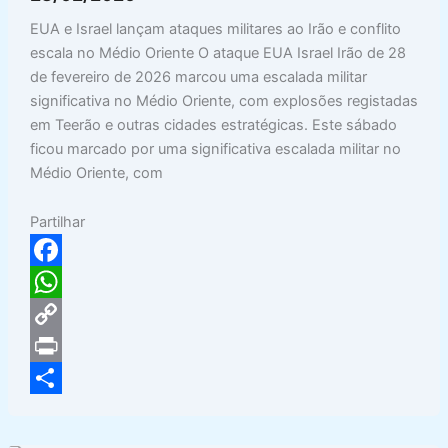
EUA e Israel lançam ataques militares ao Irão e conflito
escala no Médio Oriente O ataque EUA Israel Irão de 28
de fevereiro de 2026 marcou uma escalada militar
significativa no Médio Oriente, com explosões registadas
em Teerão e outras cidades estratégicas. Este sábado
ficou marcado por uma significativa escalada militar no
Médio Oriente, com
Partilhar
F
a
W
c
h
C
e
a
o
P
b
t
p
r
S
o
s
y
i
h