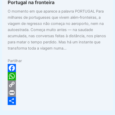
Portugal na fronteira
O momento em que aparece a palavra PORTUGAL Para
milhares de portugueses que vivem além‑fronteiras, a
viagem de regresso não começa no aeroporto, nem na
autoestrada. Começa muito antes — na saudade
acumulada, nas conversas feitas à distância, nos planos
para matar o tempo perdido. Mas há um instante que
transforma toda a viagem numa…
Partilhar
F
a
W
c
h
C
e
a
o
P
b
t
p
r
S