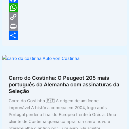
F
a
W
c
h
C
e
a
o
P
b
t
p
r
S
o
s
y
i
h
o
A
L
n
a
k
p
i
t
r
Carro do Costinha: O Peugeot 205 mais
p
n
e
português da Alemanha com assinaturas da
Seleção
k
Carro do Costinha 🇵🇹 A origem de um ícone
improvável A história começa em 2004, logo após
Portugal perder a final do Europeu frente à Grécia. Uma
cliente de Costinha queria comprar um carro novo e
ofereceu‑lhe o antigo por… um euro. Ele aceitou,