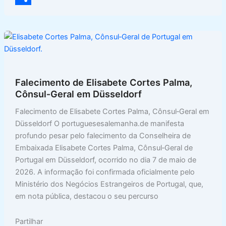
b
t
p
r
S
o
s
y
i
h
o
A
L
n
a
k
p
i
t
r
p
n
e
Falecimento de Elisabete Cortes Palma,
Cônsul‑Geral em Düsseldorf
k
Falecimento de Elisabete Cortes Palma, Cônsul‑Geral em
Düsseldorf O portuguesesalemanha.de manifesta
profundo pesar pelo falecimento da Conselheira de
Embaixada Elisabete Cortes Palma, Cônsul‑Geral de
Portugal em Düsseldorf, ocorrido no dia 7 de maio de
2026. A informação foi confirmada oficialmente pelo
Ministério dos Negócios Estrangeiros de Portugal, que,
em nota pública, destacou o seu percurso
Partilhar