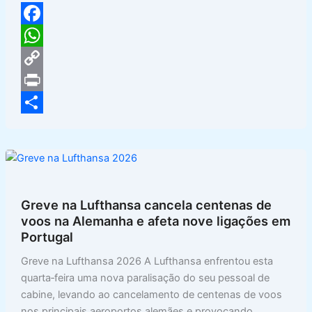
F
a
W
c
h
C
e
a
o
P
b
t
p
r
S
o
s
y
i
h
o
A
L
n
a
k
p
i
t
r
Greve na Lufthansa cancela centenas de
p
n
e
voos na Alemanha e afeta nove ligações em
Portugal
k
Greve na Lufthansa 2026 A Lufthansa enfrentou esta
quarta‑feira uma nova paralisação do seu pessoal de
cabine, levando ao cancelamento de centenas de voos
nos principais aeroportos alemães e provocando