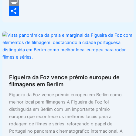
c
h
C
e
a
o
P
b
t
p
r
S
o
s
y
i
h
o
A
L
n
a
k
p
i
t
r
p
n
e
k
Figueira da Foz vence prémio europeu de
filmagens em Berlim
Figueira da Foz vence prémio europeu em Berlim como
melhor local para filmagens A Figueira da Foz foi
distinguida em Berlim com um importante prémio
europeu que reconhece os melhores locais para a
rodagem de filmes e séries, reforçando o papel de
Portugal no panorama cinematográfico internacional. A