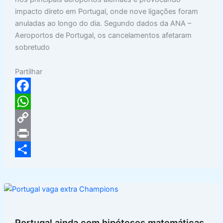
impacto direto em Portugal, onde nove ligações foram
anuladas ao longo do dia. Segundo dados da ANA –
Aeroportos de Portugal, os cancelamentos afetaram
sobretudo
Partilhar
F
a
W
c
h
C
e
a
o
P
b
t
p
r
S
o
s
y
i
h
o
A
L
n
a
k
p
i
t
r
Portugal ainda com hipóteses matemáticas