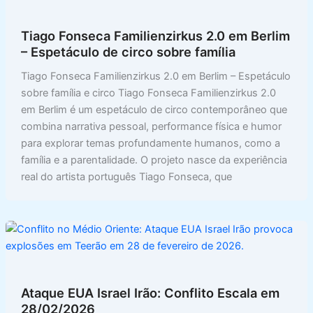
o
A
L
n
a
k
p
i
t
r
Tiago Fonseca Familienzirkus 2.0 em Berlim
p
n
e
– Espetáculo de circo sobre família
k
Tiago Fonseca Familienzirkus 2.0 em Berlim – Espetáculo
sobre família e circo Tiago Fonseca Familienzirkus 2.0
em Berlim é um espetáculo de circo contemporâneo que
combina narrativa pessoal, performance física e humor
para explorar temas profundamente humanos, como a
família e a parentalidade. O projeto nasce da experiência
real do artista português Tiago Fonseca, que
Ataque EUA Israel Irão: Conflito Escala em
28/02/2026