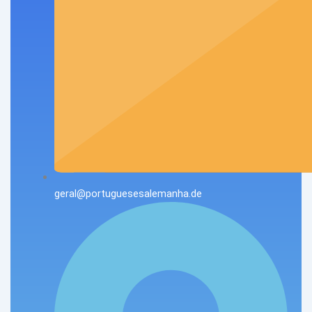
geral@portuguesesalemanha.de