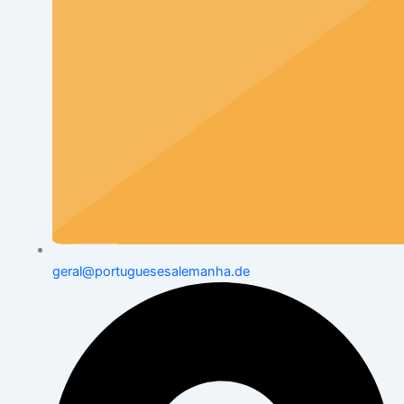
geral@portuguesesalemanha.de