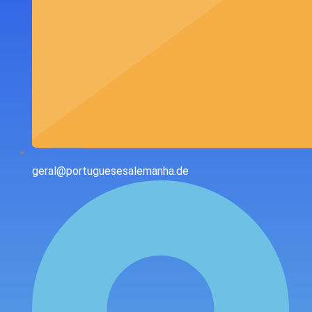
geral@portuguesesalemanha.de