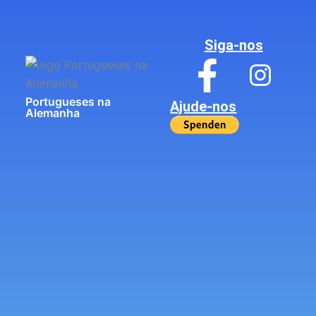
Siga-nos
Portugueses na
Ajude-nos
Alemanha