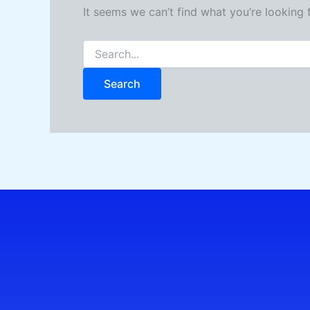
It seems we can’t find what you’re looking 
Search
for: