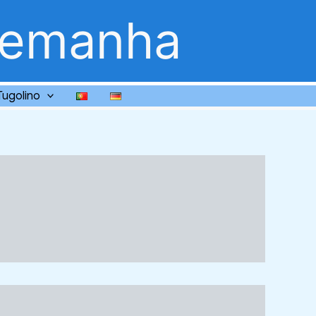
lemanha
Tugolino