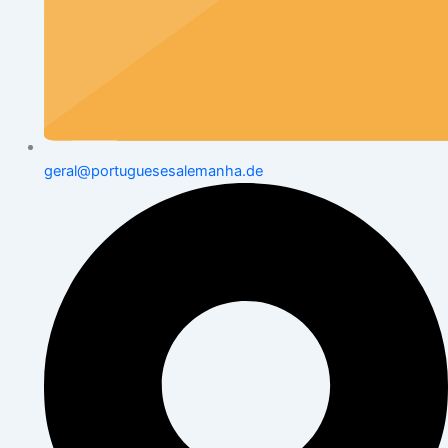
geral@portuguesesalemanha.de