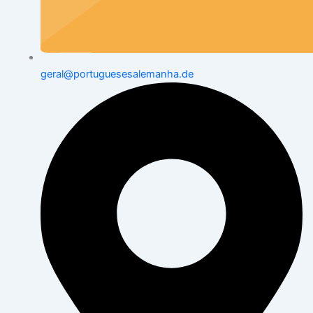
geral@portuguesesalemanha.de