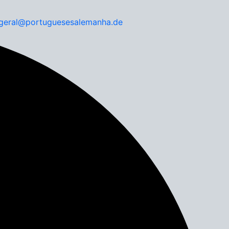
geral@portuguesesalemanha.de