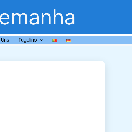
lemanha
 Uns
Tugolino