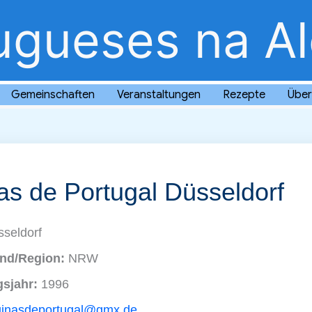
ugueses na A
Gemeinschaften
Veranstaltungen
Rezepte
Über
as de Portugal Düsseldorf
seldorf
nd/Region:
NRW
sjahr:
1996
uinasdeportugal@gmx.de