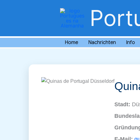
Zum
Port
Inhalt
springen
Home
Nachrichten
Info
Quin
Stadt:
Düs
Bundesla
Gründung
E‑Mail:
q