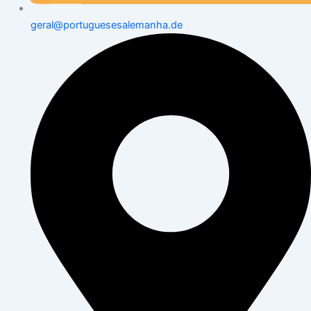
geral@portuguesesalemanha.de