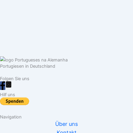
k
p
i
t
l
p
n
e
k
n
Portugiesen in Deutschland
Folgen Sie uns
Hilf uns
Navigation
Über uns
Kontakt