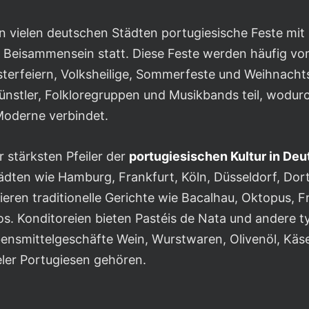
in vielen deutschen Städten portugiesische Feste mit 
 Beisammensein statt. Diese Feste werden häufig vo
terfeiern, Volksheilige, Sommerfeste und Weihnacht
nstler, Folkloregruppen und Musikbands teil, wodur
 Moderne verbindet.
r stärksten Pfeiler der
portugiesischen Kultur in De
tädten wie Hamburg, Frankfurt, Köln, Düsseldorf, Do
eren traditionelle Gerichte wie Bacalhau, Oktopus, F
cos. Konditoreien bieten Pastéis de Nata und andere 
ensmittelgeschäfte Wein, Wurstwaren, Olivenöl, Käs
eler Portugiesen gehören.