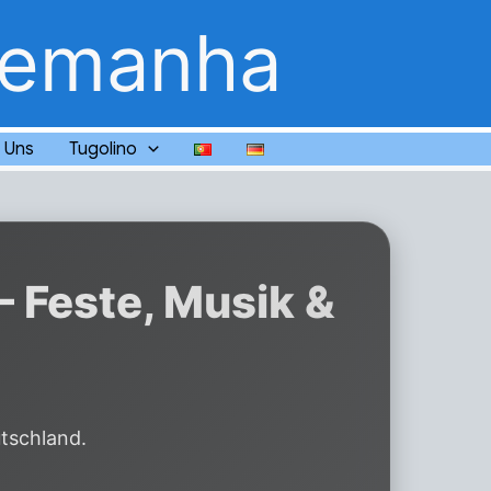
lemanha
 Uns
Tugolino
– Feste, Musik &
utschland.