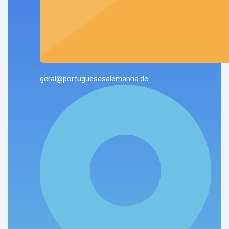
geral@portuguesesalemanha.de