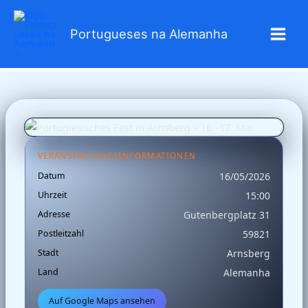
Zum
Inhalt
Portugueses na Alemanha
springen
VERANSTALTUNGSINFORMATIONEN
Datum
16/05/2026
Uhrzeit
15:00
Adresse
Gutenbergplatz 31
Postleitzahl
59821
Stadt
Arnsberg
Land
Alemanha
Auf Google Maps ansehen