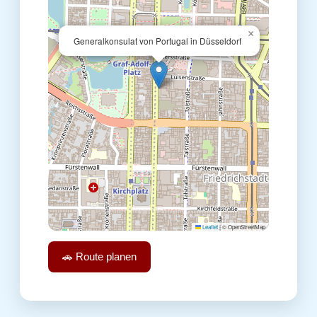
×
Generalkonsulat von Portugal in Düsseldorf
Leaflet
|
© OpenStreetMap
🚗 Route planen