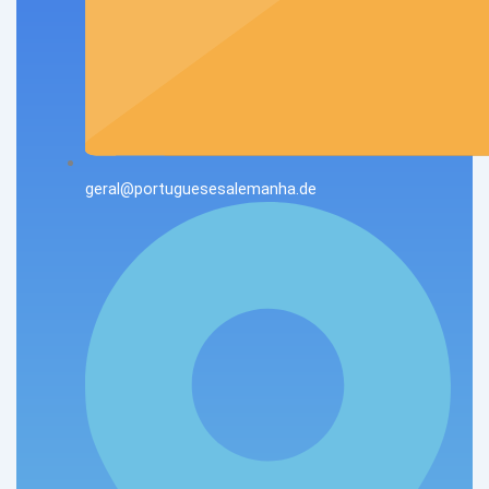
geral@portuguesesalemanha.de