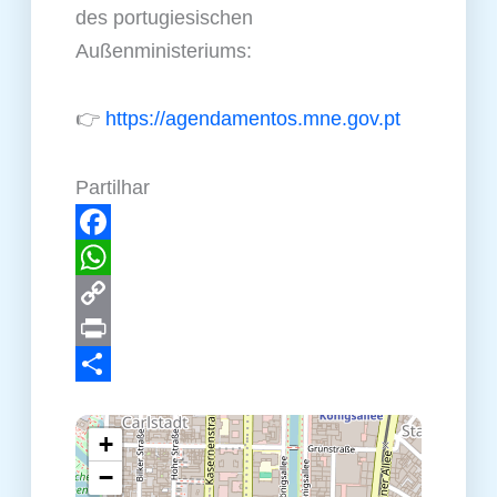
des portugiesischen
Außenministeriums:
👉
https://agendamentos.mne.gov.pt
Partilhar
Facebook
WhatsApp
Copy
Link
Print
Teilen
+
−