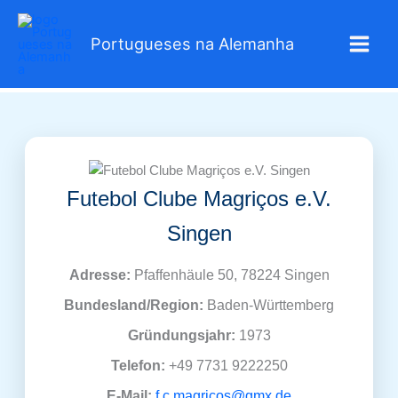
Zum
Inhalt
Portugueses na Alemanha
springen
Futebol Clube Magriços e.V.
Singen
Adresse:
Pfaffenhäule 50, 78224 Singen
Bundesland/Region:
Baden-Württemberg
Gründungsjahr:
1973
Telefon:
+49 7731 9222250
E‑Mail:
f.c.magricos@gmx.de