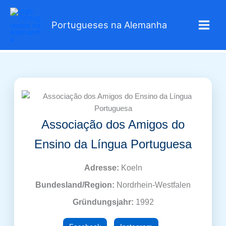
Zum
Inhalt
Portugueses na Alemanha
springen
Associação dos Amigos do
Ensino da Língua Portuguesa
Adresse:
Koeln
Bundesland/Region:
Nordrhein-Westfalen
Gründungsjahr:
1992